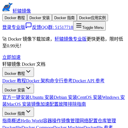
轩辕镜像
Docker 教程
Docker 安装
Docker 指南
Docker应用实例
登录专业版
反馈QQ群:
51517718
Toggle Menu
🚀 Docker 镜像下载加速，
轩辕镜像专业版
更快更稳，限时低
至
0.99元
！
立即加速
轩辕镜像 Docker 文档
Docker 教程
Docker 教程
Docker 架构
命令行参考
Docker API 参考
Docker 安装
官方一键安装
Ubuntu 安装
Debian 安装
CentOS 安装
Windows 安
装
MacOS 安装
镜像加速配置
故障排除指南
Docker 指南
指南概述
Hello World
容器操作
镜像管理
网络配置
仓库管理
Dockerfile
Docker Compose
Docker Machine
Dockerfile 参考